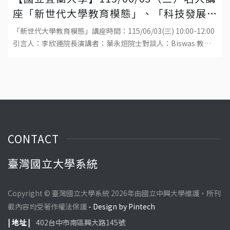
座「新世代大學教育模態」、「科技發展
與工程教育的趨勢」
「新世代大學教育模態」講座時間：115/06/03(三) 10:00-12:00
引言人：李欣運院長演講者：葉永烜院士對談人：Biswas 教
授、吳金洌教授、陳威戎校長地點：國立宜蘭大學生物資源學院
福
CONTACT
臺灣國立大學系統
Copyright © 臺灣國立大學系統 2026年由國立中興大學維護，所刊
載內容均受著作權法保護
- Design by Pintech
| 地址 |
402台中市南區興大路145號