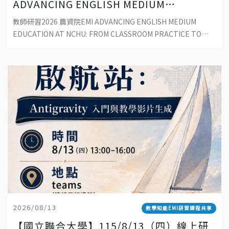
ADVANCING ENGLISH MEDIUM
EDUCATION AT NCHU: FROM
教師研習2026 農資院EMI ADVANCING ENGLISH MEDIUM
CLASSROOM PRACTICE TO
EDUCATION AT NCHU: FROM CLASSROOM PRACTICE TO
SUSTAINABLE DEVELOPMENT
SUSTAINABLE
2026/08/13
教學知能EMI研習課程共享
【國立聯合大學】115/8/13（四）線上研