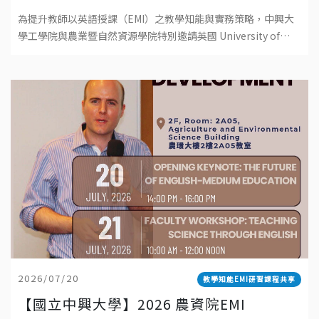
TEACHING: PRINCIPLES, PRACTICES,
為提升教師以英語授課（EMI）之教學知能與實務策略，中興大
AND POSSIBILITIES 工學院EMI教師教學
學工學院與農業暨自然資源學院特別邀請英國 University of
工作坊-探索有效 EMI 教學：理念、實踐與
Southampton資深教師 Dr. Robert Baird 蒞校
可能性
2026/07/20
教學知能EMI研習課程共享
【國立中興大學】2026 農資院EMI