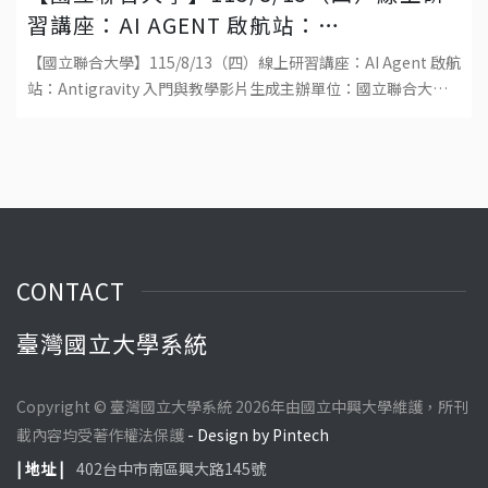
習講座：AI AGENT 啟航站：
ANTIGRAVITY 入門與教學影片生成
【國立聯合大學】115/8/13（四）線上研習講座：AI Agent 啟航
站：Antigravity 入門與教學影片生成主辦單位：國立聯合大學
教學發展中心日期：115 年 8 月 13 日（四）時間
CONTACT
臺灣國立大學系統
Copyright © 臺灣國立大學系統 2026年由國立中興大學維護，所刊
載內容均受著作權法保護
- Design by Pintech
| 地址 |
402台中市南區興大路145號