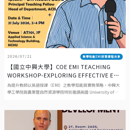
2026/07/21
教學知能EMI研習課程共享
【國立中興大學】COE EMI TEACHING
WORKSHOP-EXPLORING EFFECTIVE EMI
TEACHING: PRINCIPLES, PRACTICES,
為提升教師以英語授課（EMI）之教學知能與實務策略，中興大
AND POSSIBILITIES 工學院EMI教師教學
學工學院與農業暨自然資源學院特別邀請英國 University of
工作坊-探索有效 EMI 教學：理念、實踐與
Southampton資深教師 Dr. Robert Baird 蒞校
可能性