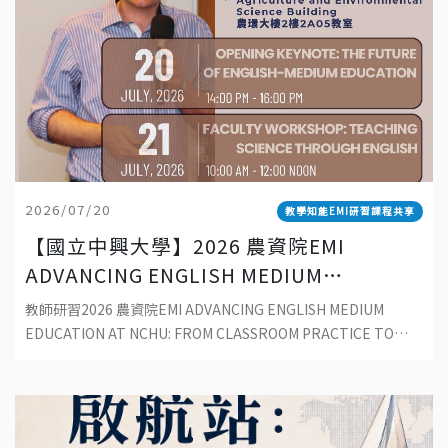
2026/07/20
教學知能EMI研習課程共享
【國立中興大學】2026 農資院EMI
ADVANCING ENGLISH MEDIUM
EDUCATION AT NCHU: FROM
教師研習2026 農資院EMI ADVANCING ENGLISH MEDIUM
CLASSROOM PRACTICE TO
EDUCATION AT NCHU: FROM CLASSROOM PRACTICE TO
SUSTAINABLE DEVELOPMENT
SUSTAINABLE