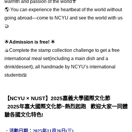
warmth and passion of the world
👘
🌎 You can experience the heartbeat of the world without
going abroad—come to NCYU and see the world with us
🤝
🌟
Admission is free!
🌟
🍙
Complete the stamp collection challenge to get a free
international meal set
(including a main dish and a
drink/dessert),
a
ll handmade by NCYU’s international
students
🍱
【NCYU × NUST】2025嘉義大學國際文化節
2025年嘉大國際文化節~熱烈起跑 歡迎大家一同體
驗各國文化特色!
．
活動日期：2025年11月26日(三)