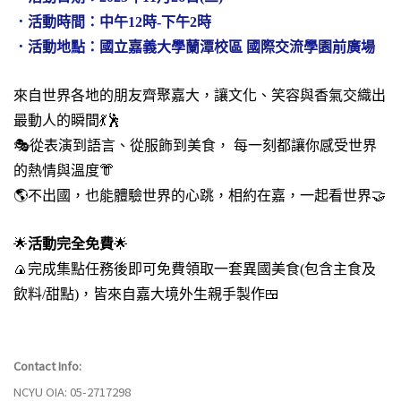
．
活動時間：中午12時-下午2時
．
活動地點：國立嘉義大學蘭潭校區 國際交流學園前廣場
來自世界各地的朋友齊聚嘉大，讓文化、笑容與香氣交織出
最動人的瞬間💃🕺
🎭從表演到語言、從服飾到美食， 每一刻都讓你感受世界
的熱情與溫度👘
🌎不出國，也能體驗世界的心跳，相約在嘉，一起看世界🤝
🌟
活動完全免費
🌟
🍙
完成集點任務後即可免費領取一套異國美食
(
包含主食及
飲料
/
甜點
)
，
皆來自嘉大境外生親手製作
🍱️
Contact Info:
NCYU OIA: 05-2717298