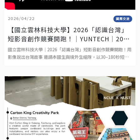
2026/04/22
國際交流
【國立雲林科技大學】2026「認識台灣」
短影音創作競賽開跑！│YUNTECH│2026
“DISCOVER TAIWAN” SHORT VIDEO
國立雲林科技大學｜2026「認識台灣」短影音創作競賽開跑！用
COMPETITION
影像說出台灣故事 邀請本國生與境外生組隊，以30–180秒短影
音呈現你在台灣的生活觀察與文化體驗。作品形式：真人拍攝