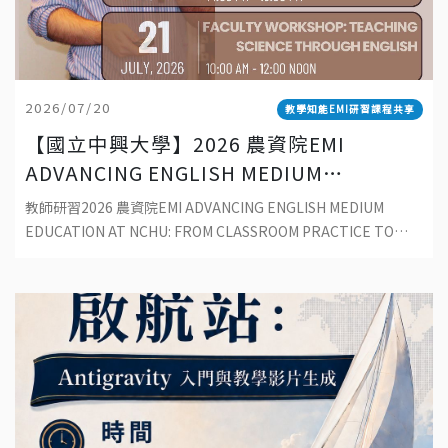
2026/07/20
教學知能EMI研習課程共享
【國立中興大學】2026 農資院EMI
ADVANCING ENGLISH MEDIUM
EDUCATION AT NCHU: FROM
教師研習2026 農資院EMI ADVANCING ENGLISH MEDIUM
CLASSROOM PRACTICE TO
EDUCATION AT NCHU: FROM CLASSROOM PRACTICE TO
SUSTAINABLE DEVELOPMENT
SUSTAINABLE