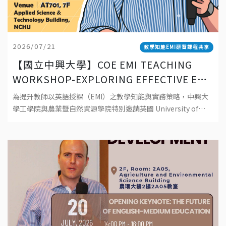
2026/07/21
教學知能EMI研習課程共享
【國立中興大學】COE EMI TEACHING
WORKSHOP-EXPLORING EFFECTIVE EMI
TEACHING: PRINCIPLES, PRACTICES,
為提升教師以英語授課（EMI）之教學知能與實務策略，中興大
AND POSSIBILITIES 工學院EMI教師教學
學工學院與農業暨自然資源學院特別邀請英國 University of
工作坊-探索有效 EMI 教學：理念、實踐與
Southampton資深教師 Dr. Robert Baird 蒞校
可能性