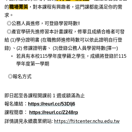
的
職場菁英
，對本課程有興趣者，這門課都能滿足你的需
求。
◎公務人員進修，可登錄學習時數
!!
◎產官學研先進修習本計畫課程，修畢且成績合格者可發
給
(1)
學分證明書
(
在職教師進修時數可以依此證明自行登
錄
)
、
(2)
修課證明書、
(3)
登錄公務人員學習時數
(
擇一
)
若具有本校
115
學年度學籍之學生，成績將登錄於
115
學年度第一學期
◎報名方式
即日起至各課程開課前
1
週或額滿為止
報名連結：
https://reurl.cc/53Dlj6
課程簡章：
https://reurl.cc/Z248rp
:
https://ftitcenter.nchu.edu.tw
詳情請見永續農業網站