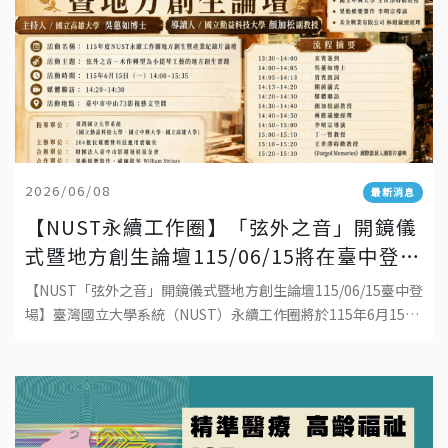
2026/06/08
最新消息
【NUST永續工作圈】「弦外之音」開鏡儀
式暨地方創生論壇115/06/15將在臺中登
場！
【NUST「弦外之音」開鏡儀式暨地方創生論壇115/06/15臺中登
場】臺灣國立大學系統（NUST）永續工作圈將於115年6月15日
（一）14:00–15:35，假臺中市中山73影視藝文