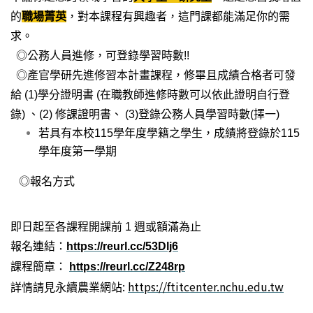
的
職場菁英
，對本課程有興趣者，這門課都能滿足你的需
求。
◎公務人員進修，可登錄學習時數
!!
◎產官學研先進修習本計畫課程，修畢且成績合格者可發
給
(1)
學分證明書
(
在職教師進修時數可以依此證明自行登
錄
)
、
(2)
修課證明書、
(3)
登錄公務人員學習時數
(
擇一
)
若具有本校
115
學年度學籍之學生，成績將登錄於
115
學年度第一學期
◎報名方式
即日起至各課程開課前
1
週或額滿為止
報名連結：
https://reurl.cc/53Dlj6
課程簡章：
https://reurl.cc/Z248rp
:
https://ftitcenter.nchu.edu.tw
詳情請見永續農業網站