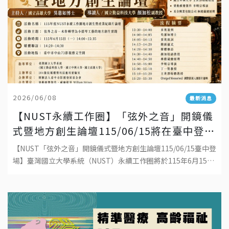
2026/06/08
最新消息
【NUST永續工作圈】「弦外之音」開鏡儀
式暨地方創生論壇115/06/15將在臺中登
場！
【NUST「弦外之音」開鏡儀式暨地方創生論壇115/06/15臺中登
場】臺灣國立大學系統（NUST）永續工作圈將於115年6月15日
（一）14:00–15:35，假臺中市中山73影視藝文