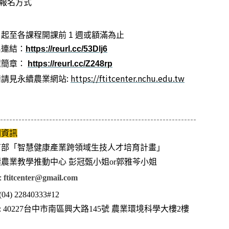
報名方式
日起至各課程開課前
1
週或額滿為止
名連結：
https://reurl.cc/53Dlj6
程簡章：
https://reurl.cc/Z248rp
:
https://ftitcenter.nchu.edu.tw
情請見永續農業網站
----------------------------------------------------------------
關資訊
育部「智慧健康產業跨領域生技人才培育計畫」
農業教學推動中心 彭冠甄小姐or郭雅芩小姐
:
ftitcenter@gmail.com
 (04) 22840333#12
: 40227
台中市南區興大路
145
號 農業環境科學大樓
2
樓