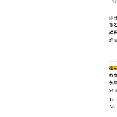
◎
即
報
課
詳
-----
相
教
永續
Mail
Tel:
Add