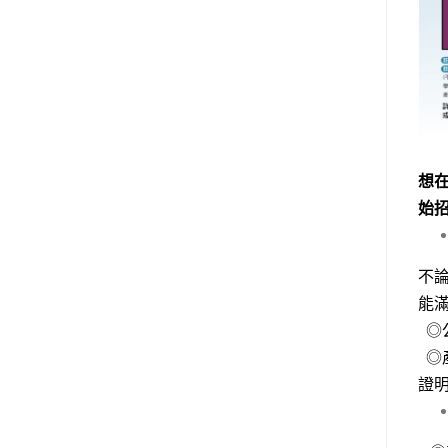
想
始
不
能
◎
◎
證