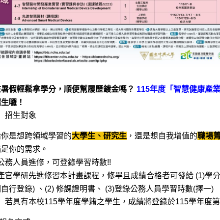
在暑假輕鬆拿學分，順便幫履歷鍍金嗎？
115
年度「智慧健康產
招生囉！
招生對象
論你是想跨領域學習的
大學生、研究生
，還是想自我增值的
職場
滿足你的需求。
公務人員進修，可登錄學習時數
!!
產官學研先進修習本計畫課程，修畢且成績合格者可發給
(1)
學
明自行登錄
)
、
(2)
修課證明書、
(3)
登錄公務人員學習時數
(
擇一
)
若具有本校
115
學年度學籍之學生，成績將登錄於
115
學年度第