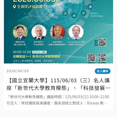
2026/06/03
名人講座
【國立宜蘭大學】115/06/03（三）名人講
座「新世代大學教育模態」、「科技發展
與工程教育的趨勢」
「新世代大學教育模態」講座時間：115/06/03(三) 10:00-12:00
引言人：李欣運院長演講者：葉永烜院士對談人：Biswas 教
授、吳金洌教授、陳威戎校長地點：國立宜蘭大學生物資源學院
福