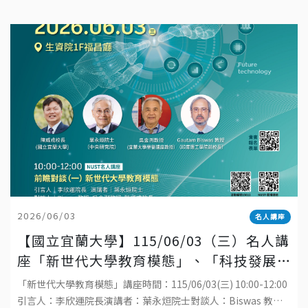
2026/06/03
名人講座
【國立宜蘭大學】115/06/03（三）名人講
座「新世代大學教育模態」、「科技發展
與工程教育的趨勢」
「新世代大學教育模態」講座時間：115/06/03(三) 10:00-12:00
引言人：李欣運院長演講者：葉永烜院士對談人：Biswas 教