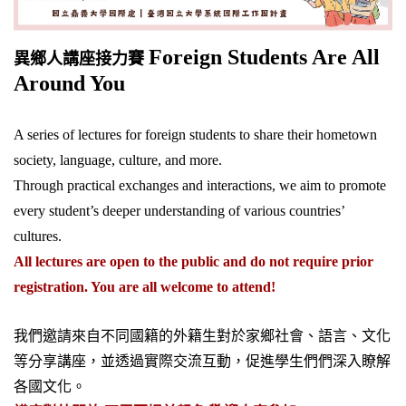
Foreign Students Are All
異鄉人講座接力賽
Around You
A series of lectures for foreign students to share their hometown
society, language, culture, and more.
Through practical exchanges and interactions, we aim to promote
every student’s deeper understanding of various countries’
cultures.
All lectures are open to the public and do not require prior
registration. You are all welcome to attend!
我們邀請來自不同國籍的外籍生對於家鄉社會、語言、文化
等分享講座，並透過實際交流互動，促進學生們們深入瞭解
各國文化。