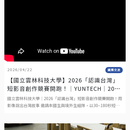
2026/04/22
國際交流
【國立雲林科技大學】2026「認識台灣」
短影音創作競賽開跑！│YUNTECH│2026
“DISCOVER TAIWAN” SHORT VIDEO
國立雲林科技大學｜2026「認識台灣」短影音創作競賽開跑！用
COMPETITION
影像說出台灣故事 邀請本國生與境外生組隊，以30–180秒短影
音呈現你在台灣的生活觀察與文化體驗。作品形式：真人拍攝