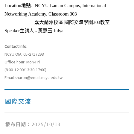
Location地點- NCYU Lantan Campus, International
Networking Academy, Classroom 303
嘉大蘭潭校區 國際交流學園303教室
Speaker主講人 - 黃慧玉 Julya
Contact Info:
NCYU OIA: 05-2717298
Office hour: Mon-Fri
(8:00-12:00/13:30-17:00)
Email:sharon@email.ncyu.edu.tw
國際交流
發布日期：
2025/10/13