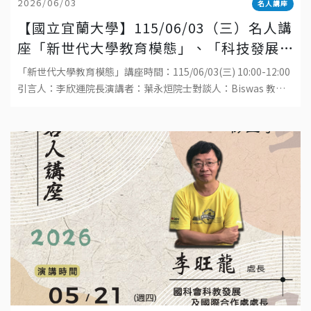
2026/06/03
名人講座
【國立宜蘭大學】115/06/03（三）名人講
座「新世代大學教育模態」、「科技發展
與工程教育的趨勢」
「新世代大學教育模態」講座時間：115/06/03(三) 10:00-12:00
引言人：李欣運院長演講者：葉永烜院士對談人：Biswas 教
授、吳金洌教授、陳威戎校長地點：國立宜蘭大學生物資源學院
福