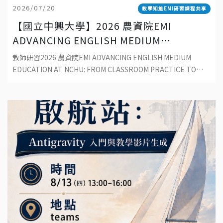
2026/07/20
教學知能EMI研習課程共享
【國立中興大學】2026 農資院EMI
ADVANCING ENGLISH MEDIUM
EDUCATION AT NCHU: FROM
教師研習2026 農資院EMI ADVANCING ENGLISH MEDIUM
CLASSROOM PRACTICE TO
EDUCATION AT NCHU: FROM CLASSROOM PRACTICE TO
SUSTAINABLE DEVELOPMENT
SUSTAINABLE