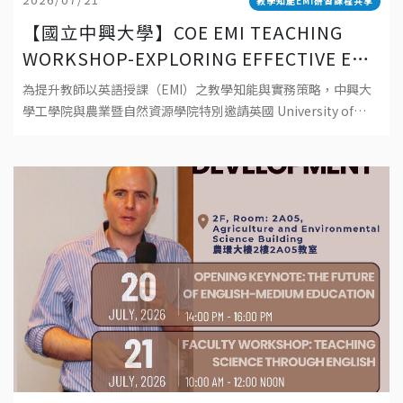
教學知能EMI研習課程共享
【國立中興大學】COE EMI TEACHING
WORKSHOP-EXPLORING EFFECTIVE EMI
TEACHING: PRINCIPLES, PRACTICES,
為提升教師以英語授課（EMI）之教學知能與實務策略，中興大
AND POSSIBILITIES 工學院EMI教師教學
學工學院與農業暨自然資源學院特別邀請英國 University of
工作坊-探索有效 EMI 教學：理念、實踐與
Southampton資深教師 Dr. Robert Baird 蒞校
可能性