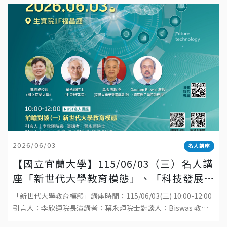
2026/06/03
名人講座
【國立宜蘭大學】115/06/03（三）名人講
座「新世代大學教育模態」、「科技發展
與工程教育的趨勢」
「新世代大學教育模態」講座時間：115/06/03(三) 10:00-12:00
引言人：李欣運院長演講者：葉永烜院士對談人：Biswas 教
授、吳金洌教授、陳威戎校長地點：國立宜蘭大學生物資源學院