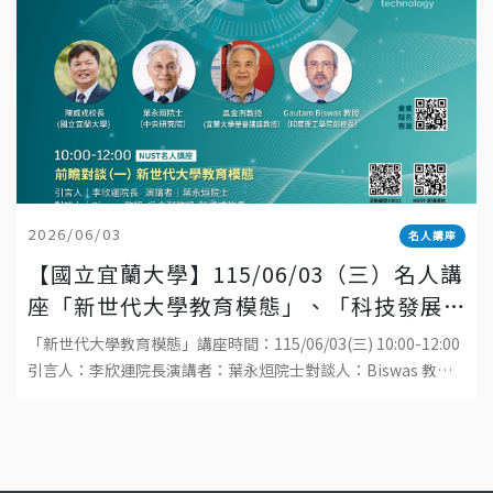
2026/06/03
名人講座
【國立宜蘭大學】115/06/03（三）名人講
座「新世代大學教育模態」、「科技發展
與工程教育的趨勢」
「新世代大學教育模態」講座時間：115/06/03(三) 10:00-12:00
引言人：李欣運院長演講者：葉永烜院士對談人：Biswas 教
授、吳金洌教授、陳威戎校長地點：國立宜蘭大學生物資源學院
福