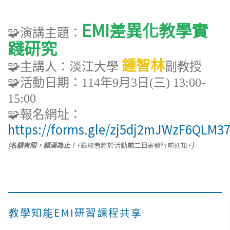
EMI差異化教學實
🧩
演講主題：
踐研究
鍾智林
🧩
主講人：淡江大學
副教授
🧩
活動日期：114年9月3日(三) 13:00-
15:00
🧩
報名網址：
https://forms.gle/zj5dj2mJWzF6QLM3
(名額有限，額滿為止！
⚡錄取者將於活動
前二日
寄發行前通知⚡
)
教學知能EMI研習課程共享