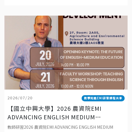
工作坊-探索有效 EMI 教學：理念、實踐與
Southampton資深教師 Dr. Robert Baird 蒞校
可能性
2026/07/20
教學知能EMI研習課程共享
【國立中興大學】2026 農資院EMI
ADVANCING ENGLISH MEDIUM
EDUCATION AT NCHU: FROM
教師研習2026 農資院EMI ADVANCING ENGLISH MEDIUM