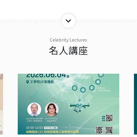
Celebrity Lectures
名人講座