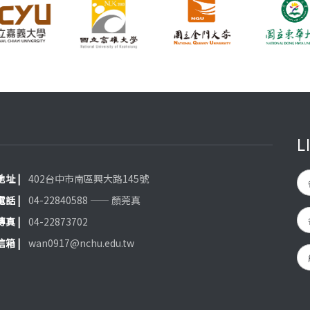
L
 地址 |
402台中市南區興大路145號
 電話 |
04-22840588 —— 顏莞真
 傳真 |
04-22873702
 信箱 |
wan0917@nchu.edu.tw