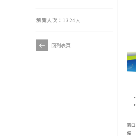
瀏覽人次：
1324人
回列表頁
窗口連
備 