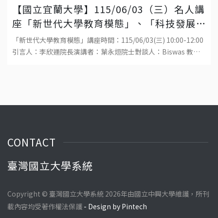
【國立宜蘭大學】115/06/03（三）名人講
座「新世代大學教育模態」、「科技發展
與工程教育的趨勢」
「新世代大學教育模態」講座時間：115/06/03(三) 10:00-12:00
引言人：李欣運院長演講者：葉永烜院士對談人：Biswas 教
授、吳金洌教授、陳威戎校長地點：國立宜蘭大學生物資源學院
福
CONTACT
臺灣國立大學系統
Copyright © 臺灣國立大學系統 2026年由國立中興大學維護，所刊
載內容均受著作權法保護
- Design by Pintech