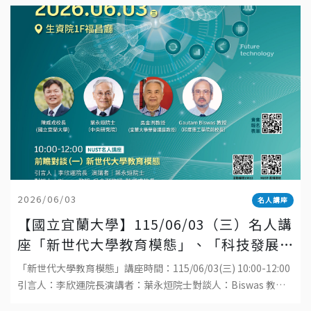
2026/06/03
名人講座
【國立宜蘭大學】115/06/03（三）名人講
座「新世代大學教育模態」、「科技發展
與工程教育的趨勢」
「新世代大學教育模態」講座時間：115/06/03(三) 10:00-12:00
引言人：李欣運院長演講者：葉永烜院士對談人：Biswas 教
授、吳金洌教授、陳威戎校長地點：國立宜蘭大學生物資源學院