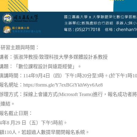
、研習主題與時間：
)講者：張淑萍教授/致理科技大學多媒體設計系教授
)講題：「數位課程設計與遠距經營」。
)演講時間：114年9月4日（四）下午1時20分至3時。(於下午1時1
報名網址：https://forms.gle/Y7exBGiYkhWyv6Ae8
辦理方式：採線上會議方式(Microsoft Teams)進行，
報名成功者將
議連結。
)報名截止日期：
4
年8 月29 日（五）下午5時前。
額110人，若超過人數提早關閉報名系統。