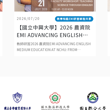
2026/07/20
教學知能EMI研習課程共享
【國立中興大學】2026 農資院
EMI ADVANCING ENGLISH
MEDIUM EDUCATION AT
教師研習2026 農資院EMI ADVANCING ENGLISH
NCHU: FROM CLASSROOM
MEDIUM EDUCATION AT NCHU: FROM
CLASSROOM PRACTICE TO SUSTAINABLE
PRACTICE TO SUSTAINABLE
DEVELOPMENT