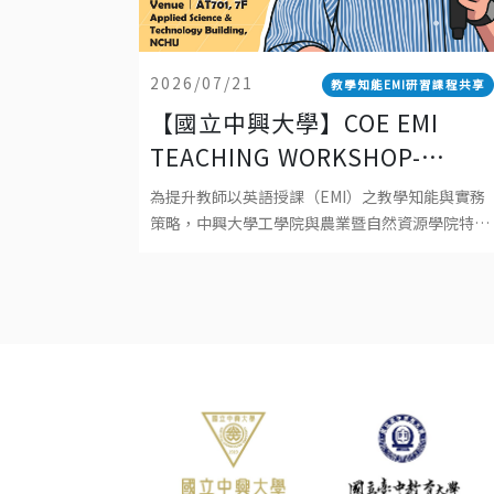
2026/07/21
教學知能EMI研習課程共享
【國立中興大學】COE EMI
TEACHING WORKSHOP-
EXPLORING EFFECTIVE EMI
為提升教師以英語授課（EMI）之教學知能與實務
TEACHING: PRINCIPLES,
策略，中興大學工學院與農業暨自然資源學院特別
邀請英國 University of Southampton資深教師
PRACTICES, AND
Dr. Robert Baird 蒞校
POSSIBILITIES 工學院EMI教師
教學工作坊-探索有效 EMI 教
學：理念、實踐與可能性