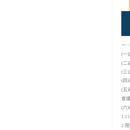
一
(
一
(
二
(
三
(
四)
(
五)
會
(
六
1.11
2.
限