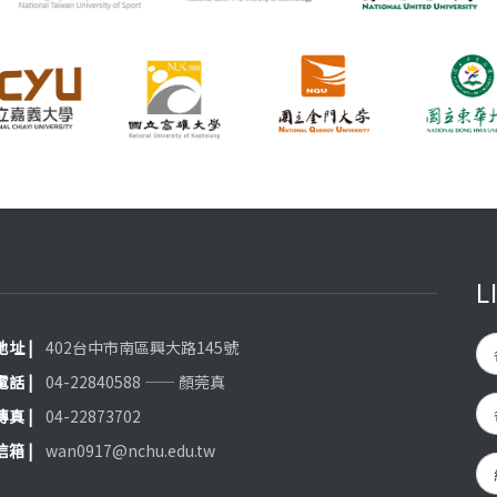
L
 地址 |
402台中市南區興大路145號
 電話 |
04-22840588 —— 顏莞真
 傳真 |
04-22873702
 信箱 |
wan0917@nchu.edu.tw