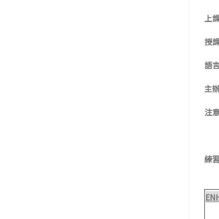
上
授
語
主
注
練
EN