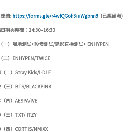
名連結
:
https://forms.gle/r4wfQGoh3iuWgbnn8
(已經額滿)
課日期與時間：
14:30–16:30
（一）場地測試
+
設備測試
/
錄影直播測試
+ ENHYPEN
（二）
ENHYPEN/TWICE
4
（二）
Stray Kids/I-DLE
2
（三）
BTS/BLACKPINK
3
（四）
AESPA/IVE
9
（三）
TXT/ ITZY
0
（四）
CORTIS/NMIXX