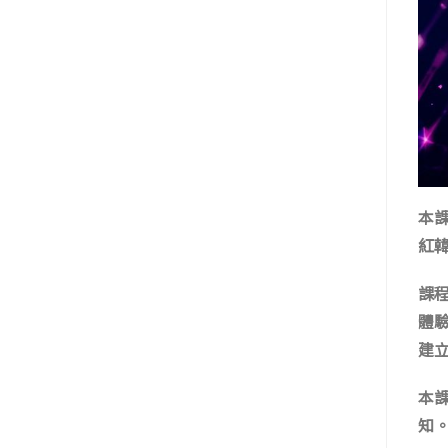
本
紅
課
體
建
本
知