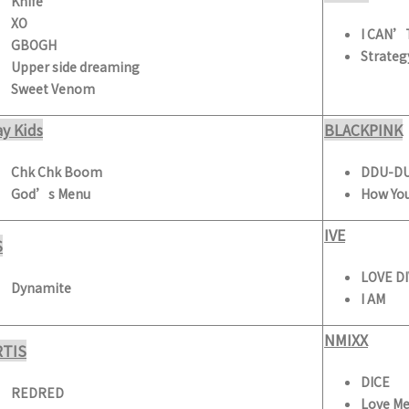
Knife
XO
I CAN’
GBOGH
Strateg
Upper side dreaming
Sweet Venom
ay Kids
BLACKPINK
Chk Chk Boom
DDU-D
God’s Menu
How You
IVE
S
LOVE D
Dynamite
I AM
NMIXX
RTIS
DICE
REDRED
Love Me