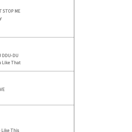
T STOP ME
y
U DDU-DU
 Like That
IVE
 Like This