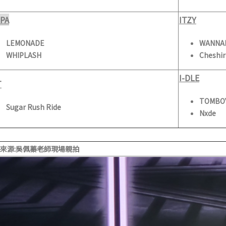
PA
ITZY
LEMONADE
WANNA
WHIPLASH
Cheshir
I-DLE
T
TOMBO
Sugar Rush Ride
Nxde
來源
:
吳佩蓁老師現場親拍