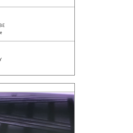
BE
e
Y