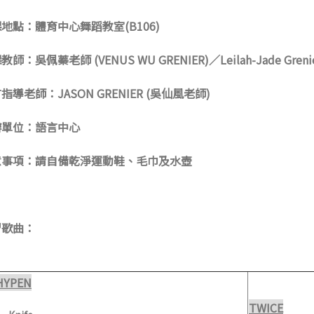
課地點
：
體育中心舞蹈教室(B106)
課教師
：
吳佩蓁老師
(VENUS WU GRENIER)
／
Leilah-Jade Gren
言指導老師
：
JASON GRENIER (吳仙風老師
)
辦單位
：
語言中心
意事項
：
請自備乾淨運動鞋、毛巾及水壺
習歌曲
：
HYPEN
TWICE