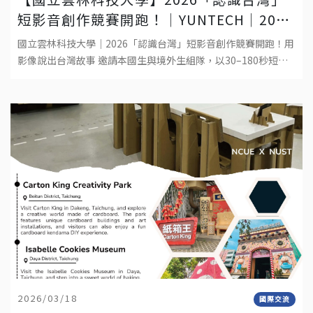
短影音創作競賽開跑！│YUNTECH│2026
“DISCOVER TAIWAN” SHORT VIDEO
國立雲林科技大學｜2026「認識台灣」短影音創作競賽開跑！用
COMPETITION
影像說出台灣故事 邀請本國生與境外生組隊，以30–180秒短影
音呈現你在台灣的生活觀察與文化體驗。作品形式：真人拍攝
2026/03/18
國際交流