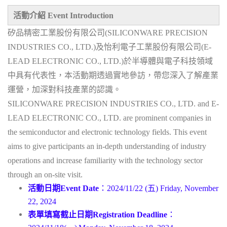
活動介紹
Event Introduction
矽品精密工業股份有限公司(SILICONWARE PRECISION
INDUSTRIES CO., LTD
.
)
及怡利電子工業股份有限公司(E-
LEAD ELECTRONIC CO., LTD.)於半導體與電子科技領域
中具有代表性，本活動期透過實地參訪，帶您深入了解產業
運營，加深對科技產業的認識。
SILICONWARE PRECISION INDUSTRIES CO., LTD. and E-
LEAD ELECTRONIC CO., LTD. are prominent companies in
the semiconductor and electronic technology fields. This event
aims to give participants an in-depth understanding of industry
operations and increase familiarity with the technology sector
through an on-site visit.
活動日期
Event Date
：
2024/11/22 (五)
Friday, November
22, 2024
表單填寫截止日期
Registration Deadline
：