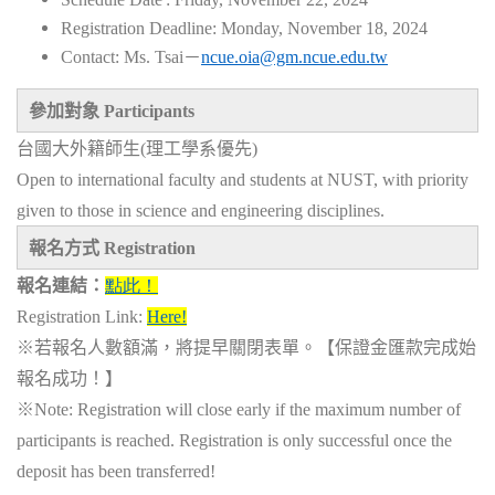
Registration Deadline: Monday, November 18, 2024
Contact:
Ms. Tsai
－
ncue.oia@gm.ncue.edu.tw
參加對象
Participants
台國大外籍師生(理工學系優先)
Open to international faculty and students at NUST, with priority
given to those in science and engineering disciplines.
報名方式
Registration
報名連結：
點此！
Registration Link:
H
ere!
※若報名人數額滿，將提早關閉表單。【保證金匯款完成始
報名成功！】
※
Note: Registration will close early if the maximum number of
participants is reached. Registration is only successful once the
deposit has been transferred!