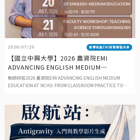
2026/07/20
教學知能EMI研習課程共享
【國立中興大學】2026 農資院EMI
ADVANCING ENGLISH MEDIUM
EDUCATION AT NCHU: FROM
教師研習2026 農資院EMI ADVANCING ENGLISH MEDIUM
CLASSROOM PRACTICE TO
EDUCATION AT NCHU: FROM CLASSROOM PRACTICE TO
SUSTAINABLE DEVELOPMENT
SUSTAINABLE