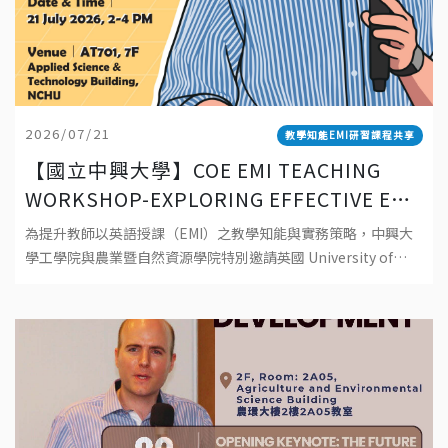
2026/07/21
教學知能EMI研習課程共享
【國立中興大學】COE EMI TEACHING
WORKSHOP-EXPLORING EFFECTIVE EMI
TEACHING: PRINCIPLES, PRACTICES,
為提升教師以英語授課（EMI）之教學知能與實務策略，中興大
AND POSSIBILITIES 工學院EMI教師教學
學工學院與農業暨自然資源學院特別邀請英國 University of
工作坊-探索有效 EMI 教學：理念、實踐與
Southampton資深教師 Dr. Robert Baird 蒞校
可能性