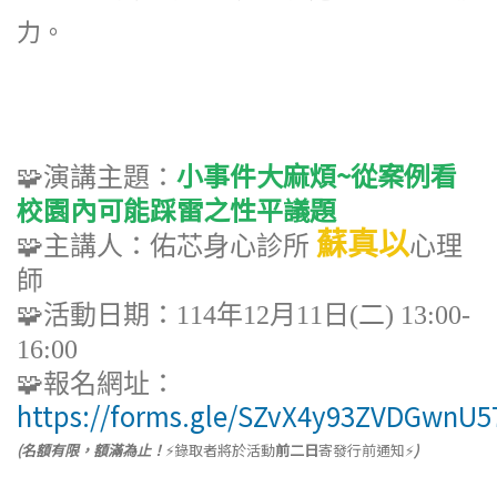
力。
小事件大麻煩~從案例看
🧩
演講主題：
校園內可能踩雷之性平議題
蘇真以
🧩
主講人：佑芯身心診所
心理
師
🧩
活動日期：114年12月11日(二) 13:00-
16:00
🧩
報名網址：
https://forms.gle/SZvX4y93ZVDGwnU5
(名額有限，額滿為止！
⚡錄取者將於活動
前二日
寄發行前通知⚡
)