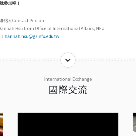
就參加吧！
絡人Contact Person
Hannah Hsu from Office of International Affairs, NFU
l:
hannah.hsu@gs.nfu.edu.tw
International Exchange
國際交流