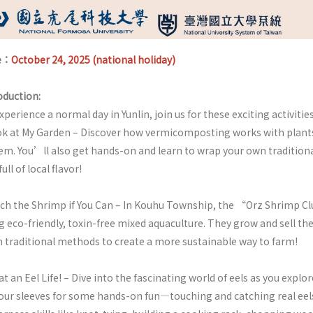
e：
October 24, 2025 (national holiday)
oduction:
xperience a normal day in Yunlin, join us for these exciting activities
k at My Garden – Discover how vermicomposting works with plants 
em. You’ll also get hands-on and learn to wrap your own traditiona
ull of local flavor!
ch the Shrimp if You Can – In Kouhu Township, the “Orz Shrimp C
g eco-friendly, toxin-free mixed aquaculture. They grow and sell t
 traditional methods to create a more sustainable way to farm!
t an Eel Life! – Dive into the fascinating world of eels as you explore 
our sleeves for some hands-on fun—touching and catching real eel