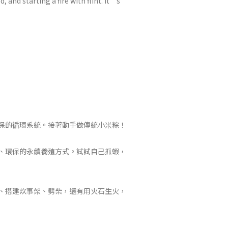
 and starting a fire with flint. It’s
環保的循環系統。接著動手做傳統小米粽！
毒、環保的永續養殖方式。試試自己抓蝦，
結、搭建炊事架、劈柴，還有用火石生火，