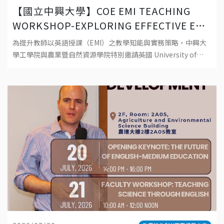
【國立中興大學】COE EMI TEACHING
WORKSHOP-EXPLORING EFFECTIVE EMI
TEACHING: PRINCIPLES, PRACTICES,
為提升教師以英語授課（EMI）之教學知能與實務策略，中興大
AND POSSIBILITIES 工學院EMI教師教學
學工學院與農業暨自然資源學院特別邀請英國 University of
工作坊-探索有效 EMI 教學：理念、實踐與
Southampton資深教師 Dr. Robert Baird 蒞校
可能性