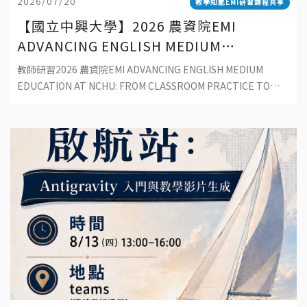
2026/07/20
教學知能EMI研習課程共享
【國立中興大學】2026 農資院EMI
ADVANCING ENGLISH MEDIUM
EDUCATION AT NCHU: FROM
教師研習2026 農資院EMI ADVANCING ENGLISH MEDIUM
CLASSROOM PRACTICE TO
EDUCATION AT NCHU: FROM CLASSROOM PRACTICE TO
SUSTAINABLE DEVELOPMENT
SUSTAINABLE