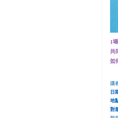
1
共
如
講
日期
地
對