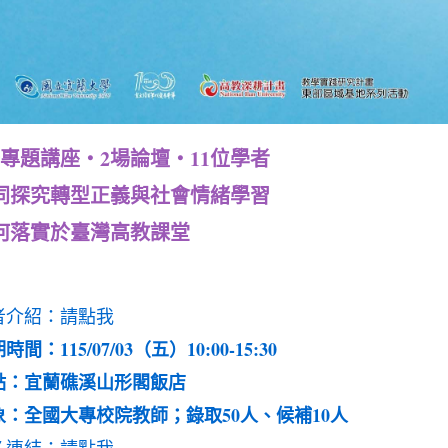
場專題講座・2場論壇・11位學者
同探究轉型正義與社會情緒學習
何落實於臺灣高教課堂
者介紹：
請點我
時間：115/07/03（五）10:00-15:30
點：宜蘭礁溪山形閣飯店
象：全國大專校院教師；錄取50人、候補10人