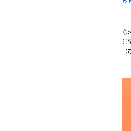
報
◎
◎
（電話