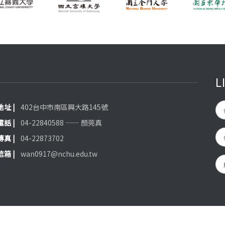
L
 地址 |
402台中市南區興大路145號
 電話 |
04-22840588 —— 顏莞真
 傳真 |
04-22873702
 信箱 |
wan0917@nchu.edu.tw