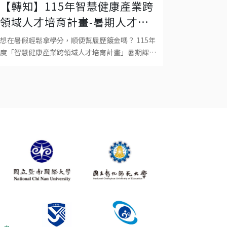
【轉知】115年智慧健康產業跨
領域人才培育計畫-暑期人才培
育課程招生中！
想在暑假輕鬆拿學分，順便幫履歷鍍金嗎？ 115年
度「智慧健康產業跨領域人才培育計畫」暑期課程
開始招生囉！招生對象不論你是想跨領域學習的大
學生、研究生，還是想自我增值的職場菁英，對本
課程有興趣者，這門