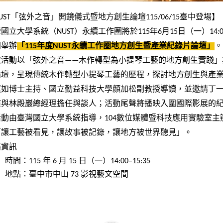
UST「弦外之音」開鏡儀式暨地方創生論壇115/06/15臺中登場】
國立大學系統（NUST）永續工作圈將於115年6月15日（一）14:0
間舉辦
「115年度NUST永續工作圈地方創生暨產業紀錄片論壇」
。
次活動以「弦外之音——木作轉型為小提琴工藝的地方創生實踐」
論壇，呈現傳統木作轉型小提琴工藝的歷程，探討地方創生與產
蕙如博士主持、國立勤益科技大學顏加松副教授導讀，並邀請丁
與林殿巖總經理擔任與談人；活動尾聲將播映入圍國際影展的紀錄片《Fo
活動由臺灣國立大學系統指導，104數位媒體暨科技應用實驗室
「讓工藝被看見，讓故事被記錄，讓地方被世界聽見」。
絡資訊
時間：115 年 6 月 15 日（一）14:00–15:35
地點：臺中市中山 73 影視藝文空間