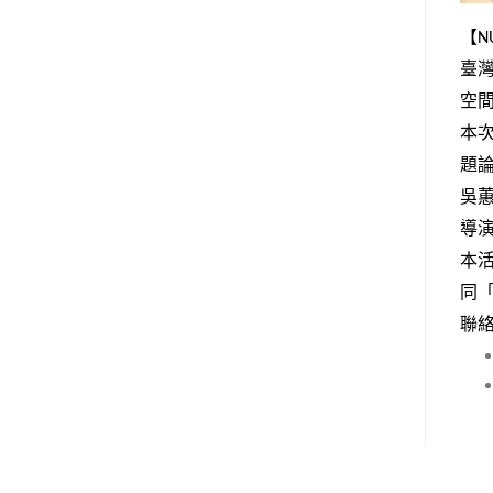
【N
臺灣
空
本
題
吳
導演
本
同
聯