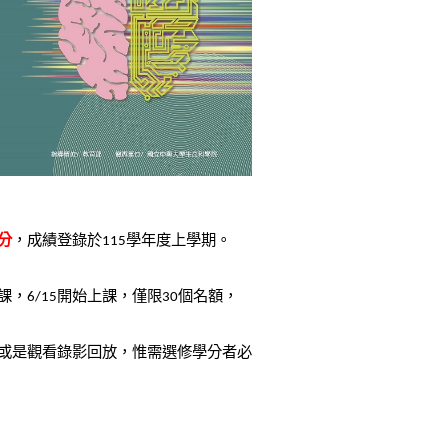
分
，成績登錄於
學年度上學期。
115
課，
開始上課，僅限
個名額，
6/15
30
或是觀看錄影回放，惟需選修學分者必