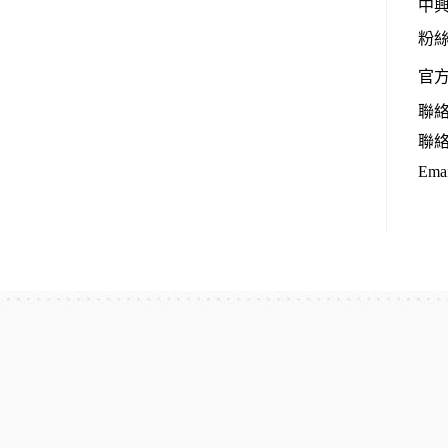
中興
粉
官
聯
聯
Ema