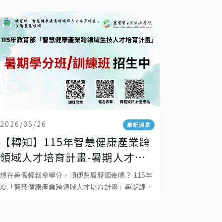
2026/05/26
最新消息
【轉知】115年智慧健康產業跨
領域人才培育計畫-暑期人才培
育課程招生中！
想在暑假輕鬆拿學分，順便幫履歷鍍金嗎？ 115年
度「智慧健康產業跨領域人才培育計畫」暑期課程
開始招生囉！招生對象不論你是想跨領域學習的大
學生、研究生，還是想自我增值的職場菁英，對本