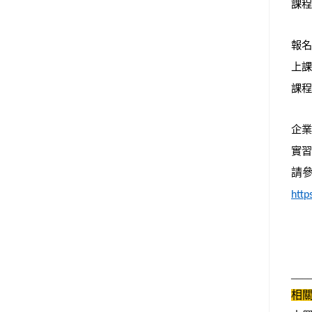
課程
報名
上課
課程
企業
實習
請
http
___
相