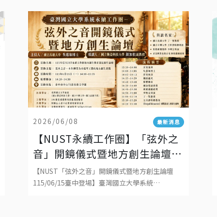
2026/06/08
最新消息
【NUST永續工作圈】「弦外之
音」開鏡儀式暨地方創生論壇
115/06/15將在臺中登場！
【NUST「弦外之音」開鏡儀式暨地方創生論壇
115/06/15臺中登場】臺灣國立大學系統
（NUST）永續工作圈將於115年6月15日（一）
14:00–15:35，假臺中市中山73影視藝文