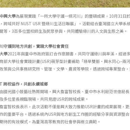
中興大學
為展現實踐「一所大學守護一條河川」的豐碩成果，10月31日
，跨域共好 NUST USR 暨綠川生活日聯展」。活動結合臺灣國立大學系統
覽等，3百多位盟校師生及民眾參與，共同體驗綠川的人文與生態之美。
川守護到地方共創，實踐大學社會責任
大學
2021年與臺中市政府簽訂合作意願書，共同守護綠川與旱溪，經過
育部大學社會實踐計畫(USR)萌芽型計畫補助「綠旱雙脈‧興水同心–
政策與公共事務研究所、管理、文學、農資等學院，透過跨域專業整合，
ST 跨校協作，共創永續城鄉
由國光國小鼓藝社熱鬧開場，興大詹富智校長、臺中市水利局范世億局長
及多位里長親臨現場，共同見證USR的跨域成果。
詹富智校長表示，此次活動不僅是興大致力推動USR計畫的成果展現，更
作的重要平台。透過系統內USR與地方創生工作圈的經驗分享與資源整
期待的有效模式，為臺灣高等教育的社會參與樹立典範。