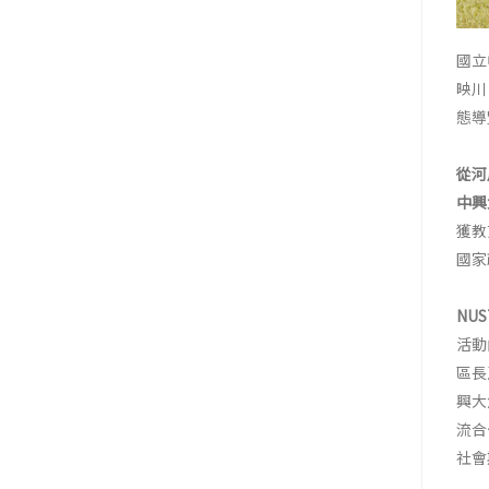
國立
映川
態導
從河
中興
獲教
國家
NU
活動
區長
興大
流合
社會