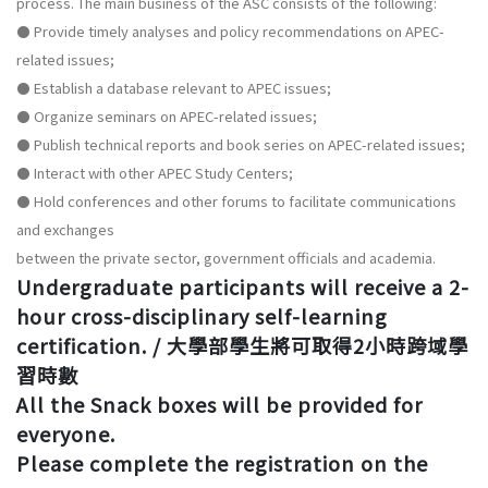
process. The main business of the ASC consists of the following:
⚫ Provide timely analyses and policy recommendations on APEC-
related issues;
⚫ Establish a database relevant to APEC issues;
⚫ Organize seminars on APEC-related issues;
⚫ Publish technical reports and book series on APEC-related issues;
⚫ Interact with other APEC Study Centers;
⚫ Hold conferences and other forums to facilitate communications
and exchanges
between the private sector, government officials and academia.
Undergraduate participants will receive a 2-
hour cross-disciplinary self-learning
certification. / 大學部學生將可取得2小時跨域學
習時數
All the Snack boxes will be provided for
everyone.
Please complete the registration on the