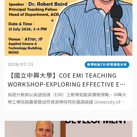
2026/07/21
教學知能EMI研習課程共享
【國立中興大學】COE EMI TEACHING
WORKSHOP-EXPLORING EFFECTIVE EMI
TEACHING: PRINCIPLES, PRACTICES,
為提升教師以英語授課（EMI）之教學知能與實務策略，中興大
AND POSSIBILITIES 工學院EMI教師教學
學工學院與農業暨自然資源學院特別邀請英國 University of
工作坊-探索有效 EMI 教學：理念、實踐與
Southampton資深教師 Dr. Robert Baird 蒞校
可能性