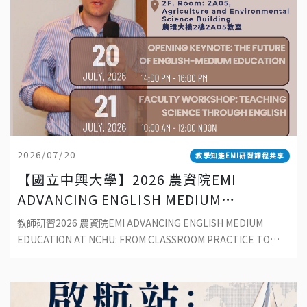
2026/07/20
教學知能EMI研習課程共享
【國立中興大學】2026 農資院EMI
ADVANCING ENGLISH MEDIUM
EDUCATION AT NCHU: FROM
教師研習2026 農資院EMI ADVANCING ENGLISH MEDIUM
CLASSROOM PRACTICE TO
EDUCATION AT NCHU: FROM CLASSROOM PRACTICE TO
SUSTAINABLE DEVELOPMENT
SUSTAINABLE