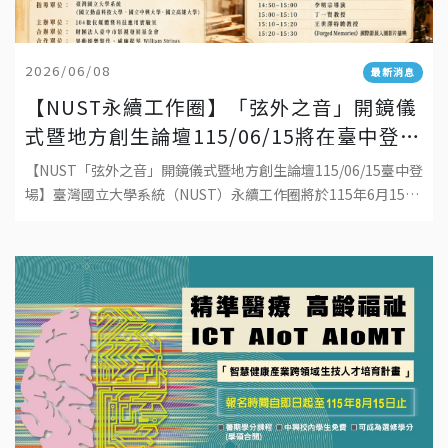
2026/06/08
最新消息
【NUST永續工作圈】「弦外之音」開鏡儀
式暨地方創生論壇115/06/15將在臺中登
場！
【NUST「弦外之音」開鏡儀式暨地方創生論壇115/06/15臺中登
場】臺灣國立大學系統（NUST）永續工作圈將於115年6月15日
（一）14:00–15:35，假臺中市中山73影視藝文