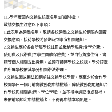
115學年度國內交換生核定名單(詳如附檔)，
敬請交換生注意以下事項：
1.此表單為通過名單，敬請各校通過之交換生於期限內回覆
交換意願，接待學校將發送報到事宜相關通知。
2.交換生應於各自所屬學校註冊並繳納學雜費(含學分費)、
使用費及代辦費(含學生團體保險費)，並自行負擔住宿、書
籍等個人相關支出費用，並遵守接待學校之校規。學分認定
由所屬學校依其學分相關辦法辦理。
3.交換生因故無法如期前往交換學校學習，應至少於合作學
校開學日一個月前向教務處申請撤銷，俾使教務處能通知合
作學校與相關系(所、學位學程)，並不得申請延後或替補。
未依前項規定申請撤銷者，不得再申請本項甄選。