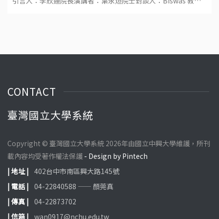
引言人：李欣運院長演講者：葉永烜院士對談人：Biswas 教
授、吳金洌教授、陳威戎校長地點：國立宜蘭大學生物資源學院
福
CONTACT
臺灣國立大學系統
Copyright © 臺灣國立大學系統 2026年由國立中興大學維護，所刊
載內容均受著作權法保護
- Design by Pintech
| 地址 |
402台中市南區興大路145號
| 電話 |
04-22840588 —— 顏莞真
| 傳真 |
04-22873702
| 信箱 |
wan0917@nchu.edu.tw