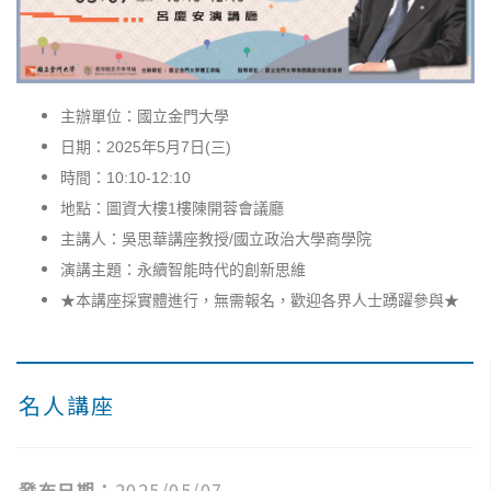
主辦單位：國立金門大學
日期：
年
月
日
三
2025
5
7
(
)
時間：
10:10-12:10
地點：圖資大樓
樓陳開蓉會議廳
1
主講人：吳思華講座教授
國立政治大學商學院
/
演講主題：永續智能時代的創新思維
★本講座採實體進行，無需報名，歡迎各界人士踴躍參與★
名人講座
發布日期：
2025/05/07