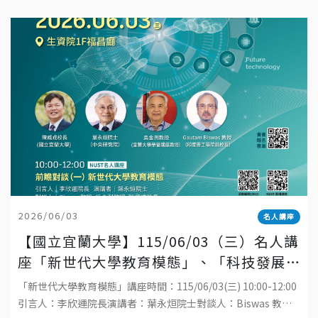
2026/06/03
名人講座
【國立宜蘭大學】115/06/03（三）名人講
座「新世代大學教育模態」、「科技發展
與工程教育的趨勢」
「新世代大學教育模態」講座時間：115/06/03(三) 10:00-12:00
引言人：李欣運院長演講者：葉永烜院士對談人：Biswas 教