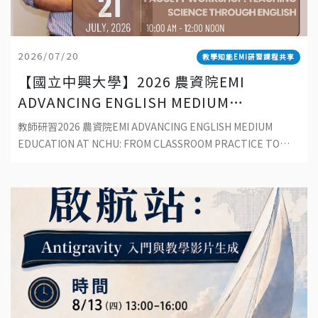
2026/07/20
教學知能EMI研習課程共享
【國立中興大學】2026 農資院EMI
ADVANCING ENGLISH MEDIUM
EDUCATION AT NCHU: FROM
教師研習2026 農資院EMI ADVANCING ENGLISH MEDIUM
CLASSROOM PRACTICE TO
EDUCATION AT NCHU: FROM CLASSROOM PRACTICE TO
SUSTAINABLE DEVELOPMENT
SUSTAINABLE