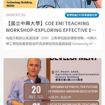
2026/07/21
教學知能EMI研習課程共享
【國立中興大學】COE EMI TEACHING
WORKSHOP-EXPLORING EFFECTIVE EMI
TEACHING: PRINCIPLES, PRACTICES,
為提升教師以英語授課（EMI）之教學知能與實務策略，中興大
AND POSSIBILITIES 工學院EMI教師教學
學工學院與農業暨自然資源學院特別邀請英國 University of
工作坊-探索有效 EMI 教學：理念、實踐與
Southampton資深教師 Dr. Robert Baird 蒞校
可能性