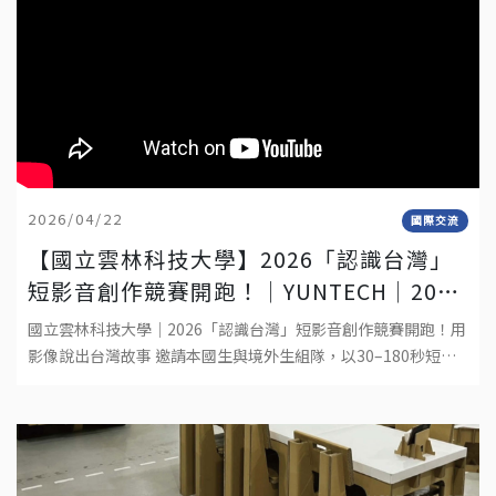
2026/04/22
國際交流
【國立雲林科技大學】2026「認識台灣」
短影音創作競賽開跑！│YUNTECH│2026
“DISCOVER TAIWAN” SHORT VIDEO
國立雲林科技大學｜2026「認識台灣」短影音創作競賽開跑！用
COMPETITION
影像說出台灣故事 邀請本國生與境外生組隊，以30–180秒短影
音呈現你在台灣的生活觀察與文化體驗。作品形式：真人拍攝