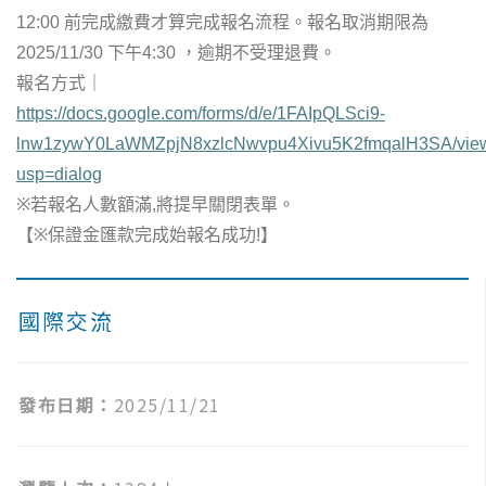
12:00
前完成繳費才算完成報名流程。報名取消期限為
2025/11/30
下午
4:30
，逾期不受理退費。
報名方式
｜
https://docs.google.com/forms/d/e/1FAIpQLSci9-
lnw1zywY0LaWMZpjN8xzlcNwvpu4Xivu5K2fmqalH3SA/vie
usp=dialog
※
若報名人數額滿
,
將提早關閉表單。
【
※
保證金匯款完成始報名成功
!
】
國際交流
發布日期：
2025/11/21