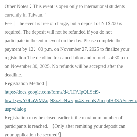
Other Notes
：This event is open only to international students
currently in Taiwan.”
Fee
｜
The event is free of charge, but a deposit of NT$200 is
required. The deposit will not be refunded if you do not
participate in the entire event on the day. Please complete the
payment by
12
：
00
p.m. on November 2
7, 2025
to finalize your
registration.The deadline for cancellation and refund is 4:30 p.m.
on November 30, 2025. No refunds will be accepted after the
deadline.
Registration Method
｜
https://docs.google.com/forms/d/e/1FAIpQLSci9-
lnw1zywY0LaWMZpjN8xzlcNwvpu4Xivu5K2fmqalH3SA/viewfo
usp=dialog
Registration may be closed earlier if the maximum number of
participants is reached.
【Only after remitting your deposit can
your application be secured!】