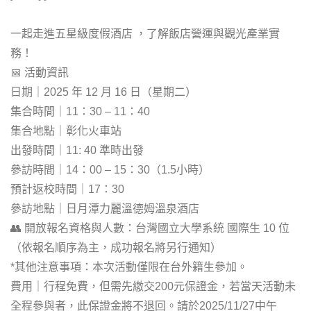
一起走進五星級度假酒店
，了解飯店營運與觀光產業實
務！
📅
活動資訊
日期｜
2025
年
12
月
16
日（星期二）
集合時間｜
11
：
30 – 11
：
40
集合地點｜彰化火車站
出發時間｜
11: 40
準時出發
參訪時間｜
14
：
00 – 15
：
30
（
1.5
小時）
預計返校時間｜
17
：
30
參訪地點｜日月潭力麗溫德姆溫泉酒店
👥
開放報名資格與人數：台灣國立大學系統
國際生
10
位
（依報名順序為主，成功報名將另行通知）
*
其他注意事項：本次活動僅限在台外籍生參加。
費用｜行程免費，但需先繳交
200
元保證金，若當天活動未
全程參與者，此保證金將不退回。請於
2025/
11/27
中午