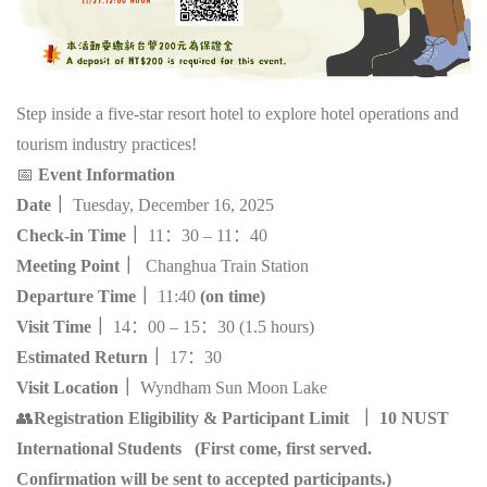
Step inside a five-star resort hotel to explore hotel operations and
tourism industry practices!
📅
Event Information
Date
｜
Tuesday, December 16, 2025
Check-in Time
｜
11
：
30 – 11
：
40
Meeting Point
｜
Changhua Train Station
Departure Time
｜
11:40
(on time)
Visit Time
｜
14
：
00 – 15
：
30
(1.5 hours)
Estimated Return
｜
17
：
30
Visit Location
｜
Wyndham Sun Moon Lake
👥
Registration Eligibility & Participant Limit
｜
10 NUST
International Students (First come, first served.
Confirmation will be sent to accepted participants.
)