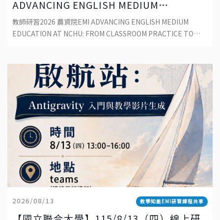
ADVANCING ENGLISH MEDIUM
EDUCATION AT NCHU: FROM
教師研習2026 農資院EMI ADVANCING ENGLISH MEDIUM
CLASSROOM PRACTICE TO
EDUCATION AT NCHU: FROM CLASSROOM PRACTICE TO
SUSTAINABLE DEVELOPMENT
SUSTAINABLE
2026/08/13
教學知能EMI研習課程共享
【國立聯合大學】115/8/13（四）線上研