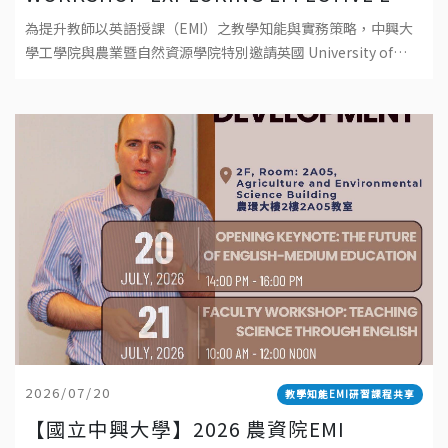
TEACHING: PRINCIPLES, PRACTICES,
為提升教師以英語授課（EMI）之教學知能與實務策略，中興大
AND POSSIBILITIES 工學院EMI教師教學
學工學院與農業暨自然資源學院特別邀請英國 University of
工作坊-探索有效 EMI 教學：理念、實踐與
Southampton資深教師 Dr. Robert Baird 蒞校
可能性
2026/07/20
教學知能EMI研習課程共享
【國立中興大學】2026 農資院EMI