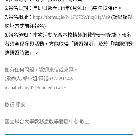
6.
報名日期：自即日起至114年6月9日(一)中午12時止。
7.
報名網址：
https://forms.gle/P41F672Wfuq84gVz9
(
請以複製
網址方式前往報名)
8.
報名須知：本次活動配合本校精師網教學研習紀錄，報名
者須全程參與活動，方能取得「研習證明」及於「精師網登
錄研習時數」。
如有任何問題，歡迎來信或來電。
(
承辦人-郭小姐/電話037-381142/
mebabybaby07@nuu.edu.tw)。
敬祝 順安
國立聯合大學教務處教學發展中心 敬上