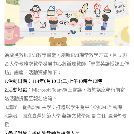
為增進教師EMI教學量能，創新EMI課堂教學方式，國立聯
合大學教務處教學發展中心將辦理教師「專業英語授課工作
坊」講座，活動資訊如下：
1.
活動日期：114年6月10日(二)上午10時至12時
2.
活動地點
：
線上會議，將於講座舉行前寄
Microsoft Team
送活動提醒至報名信箱。
3.
講題：
從孤讀到共學：打造以學生為中心的EMI互動課
4.
講者：
國立臺灣師範大學 華語文教學系 副主任 張瓅勻教
授
5.
參加對象：校內外教師及相關人員