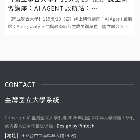
習講座：AI AGENT 啟航站：
ANTIGRAVITY 入門與教學影片生成
【國立聯合大學】115/8/13（四）線上研習講座：AI Agent 啟航
站：Antigravity 入門與教學影片生成主辦單位：國立聯合大學
教學發展中心日期：115 年 8 月 13 日（四）時間
CONTACT
臺灣國立大學系統
Copyright © 臺灣國立大學系統 2026年由國立中興大學維護，所刊
載內容均受著作權法保護
- Design by Pintech
| 地址 |
402台中市南區興大路145號