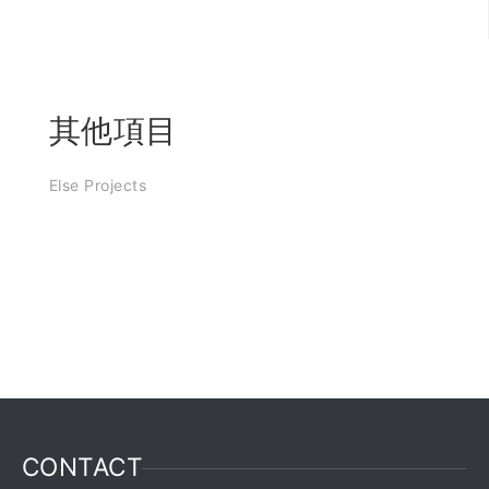
其他項目
Else Projects
CONTACT