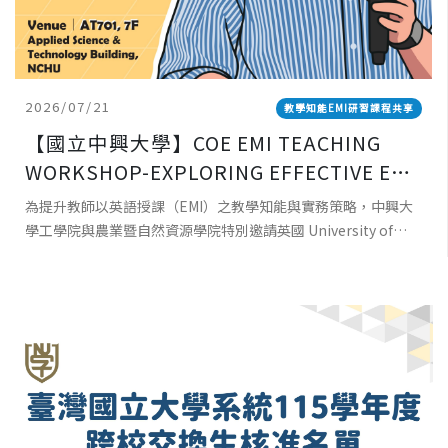
2026/07/21
教學知能EMI研習課程共享
【國立中興大學】COE EMI TEACHING
WORKSHOP-EXPLORING EFFECTIVE EMI
TEACHING: PRINCIPLES, PRACTICES,
為提升教師以英語授課（EMI）之教學知能與實務策略，中興大
AND POSSIBILITIES 工學院EMI教師教學
學工學院與農業暨自然資源學院特別邀請英國 University of
工作坊-探索有效 EMI 教學：理念、實踐與
Southampton資深教師 Dr. Robert Baird 蒞校
可能性