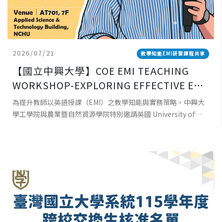
2026/07/21
教學知能EMI研習課程共享
【國立中興大學】COE EMI TEACHING
WORKSHOP-EXPLORING EFFECTIVE EMI
TEACHING: PRINCIPLES, PRACTICES,
為提升教師以英語授課（EMI）之教學知能與實務策略，中興大
AND POSSIBILITIES 工學院EMI教師教學
學工學院與農業暨自然資源學院特別邀請英國 University of
工作坊-探索有效 EMI 教學：理念、實踐與
Southampton資深教師 Dr. Robert Baird 蒞校
可能性