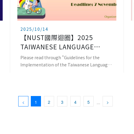
2025/10/14
【NUST國際迴圈】2025
TAIWANESE LANGUAGE
CERTIFICATION
Please read through "Guidelines for the
SCHOLARSHIP
Implementation of the Taiwanese Language
Certific
<
1
2
3
4
5
>
...