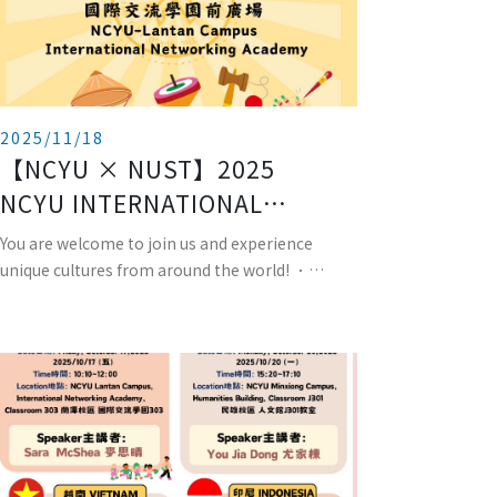
2025/11/18
【NCYU × NUST】2025
NCYU INTERNATIONAL
CULTURAL FESTIVAL
You are welcome to join us and experience
unique cultures from around the world! ．
Date: Wednes