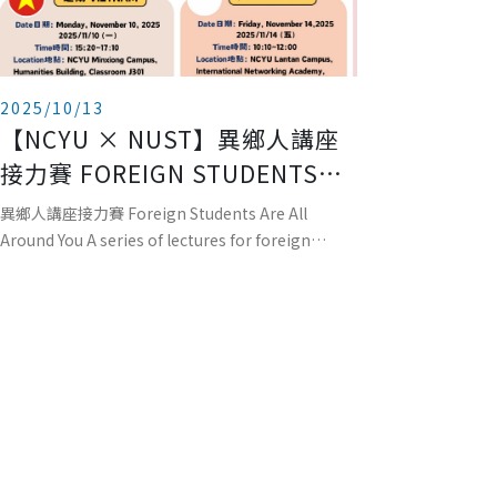
2025/10/13
【NCYU × NUST】異鄉人講座
接力賽 FOREIGN STUDENTS
ARE ALL AROUND YOU
異鄉人講座接力賽 Foreign Students Are All
Around You A series of lectures for foreign
students to