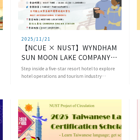
2025/11/21
【NCUE × NUST】WYNDHAM
SUN MOON LAKE COMPANY
VISIT日月潭力麗溫德姆溫泉酒
Step inside a five-star resort hotel to explore
店企業參訪
hotel operations and tourism industry
practices!📅&n