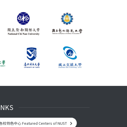
INKS
各校特色中心 Featured Centers of NUST