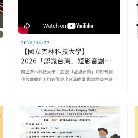
2026/04/22
【國立雲林科技大學】
2026「認識台灣」短影音創作
競賽開跑！│YUNTECH│2026
國立雲林科技大學｜2026「認識台灣」短影音創
“DISCOVER TAIWAN”
作競賽開跑！用影像說出台灣故事 邀請本國生與境
外生組隊，以30–180秒短影音呈現你在台灣的生
SHORT VIDEO COMPETITION
活觀察與文化體驗。作品形式：真人拍攝