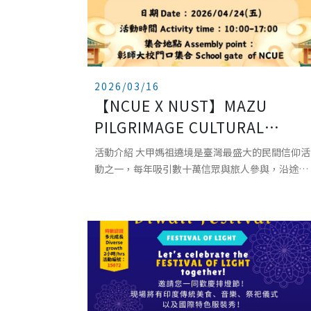
2026/03/16
【NCUE X NUST】MAZU
PILGRIMAGE CULTURAL
EXPERIENCE ACTIVITY 媽祖繞
活動介紹 大甲媽祖遶境是臺灣最盛大的民間信仰活
境文化體驗活動-2026. APRIL
動之一，每年吸引數十萬信眾與旅人參與，沿途不
僅能看到熱鬧的陣頭表演、虔誠的信徒祈福，也能
24TH (FRI.)
感受到濃厚的人情味與地方文化。透過本次活動，
同學們將走