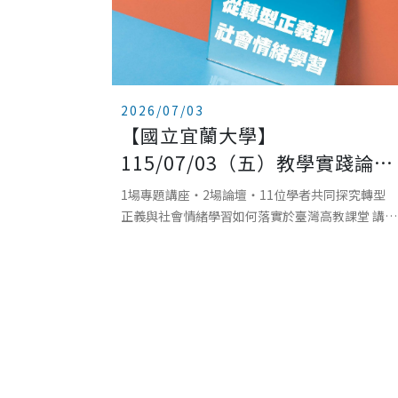
2026/07/03
【國立宜蘭大學】
115/07/03（五）教學實踐論
壇：從轉型正義到社會情緒學習
1場專題講座・2場論壇・11位學者共同探究轉型
正義與社會情緒學習如何落實於臺灣高教課堂 講者
介紹：請點我日期時間：115/07/03（五）10:00-
15:30地點：宜蘭礁溪山形閣飯店對象