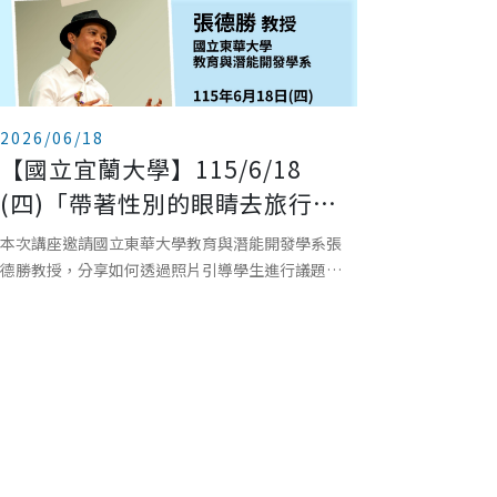
2026/06/18
【國立宜蘭大學】115/6/18
(四)「帶著性別的眼睛去旅行－
照片敘事融入性別與觀光跨域課
本次講座邀請國立東華大學教育與潛能開發學系張
程之教學實踐」
德勝教授，分享如何透過照片引導學生進行議題思
考、性別議題如何融入專業課程、跨域共授的設計
與實踐、教學現場中的滾動修正歷程、學生如何從
觀看走向反思、教學實踐