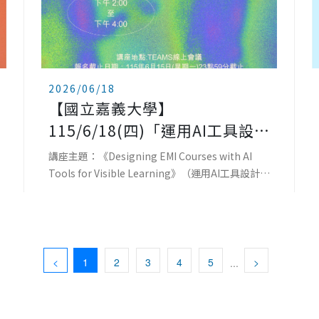
2026/06/18
【國立嘉義大學】
115/6/18(四)「運用AI工具設計
EMI課程，讓學習看得見」線上
講座主題：《Designing EMI Courses with AI
研習
Tools for Visible Learning》（運用AI工具設計
EMI課程，讓學習看得見）主講人：國立陽明交通
大學語言
<
1
2
3
4
5
>
...