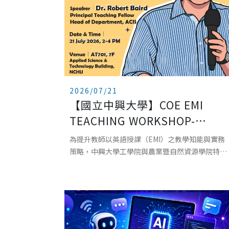
2026/07/21
【國立中興大學】COE EMI
TEACHING WORKSHOP-
EXPLORING EFFECTIVE EMI
為提升教師以英語授課（EMI）之教學知能與實務
TEACHING: PRINCIPLES,
策略，中興大學工學院與農業暨自然資源學院特別
邀請英國 University of Southampton資深教師
PRACTICES, AND
Dr. Robert Baird 蒞校
POSSIBILITIES 工學院EMI教師
教學工作坊-探索有效 EMI 教
學：理念、實踐與可能性