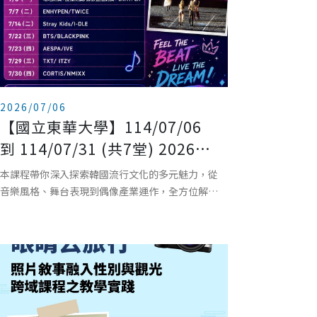
2026/07/06
【國立東華大學】114/07/06
到 114/07/31 (共7堂) 2026今
夏限定K-POP 音樂賞析與韓團
本課程帶你深入探索韓國流行文化的多元魅力，從
舞蹈課
音樂風格、舞台表現到偶像產業運作，全方位解析
當紅韓團的成功關鍵。透過精選經典與熱門 K-
pop 曲目，培養學員對流行音樂的敏銳度與跨文