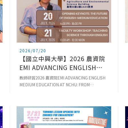
2026/07/20
【國立中興大學】2026 農資院
EMI ADVANCING ENGLISH
MEDIUM EDUCATION AT
教師研習2026 農資院EMI ADVANCING ENGLISH
NCHU: FROM CLASSROOM
MEDIUM EDUCATION AT NCHU: FROM
CLASSROOM PRACTICE TO SUSTAINABLE
PRACTICE TO SUSTAINABLE
DEVELOPMENT