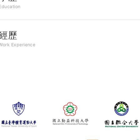
Education
經歷
Work Experience