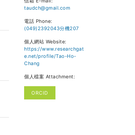
信箱 E-mail:
taudch@gmail.com
電話 Phone:
(049)2392043分機207
個人網站 Website:
https://www.researchgat
e.net/profile/Tao-Ho-
Chang
個人檔案 Attachment:
ORCID