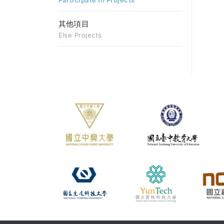
Participate in Projects
其他項目
Else Projects