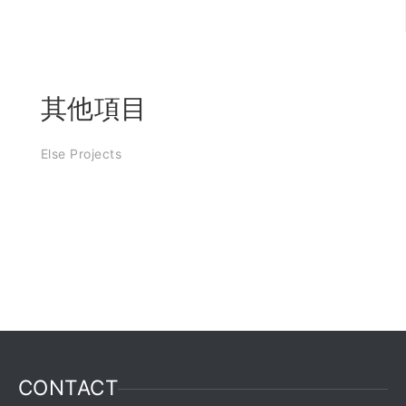
其他項目
Else Projects
CONTACT