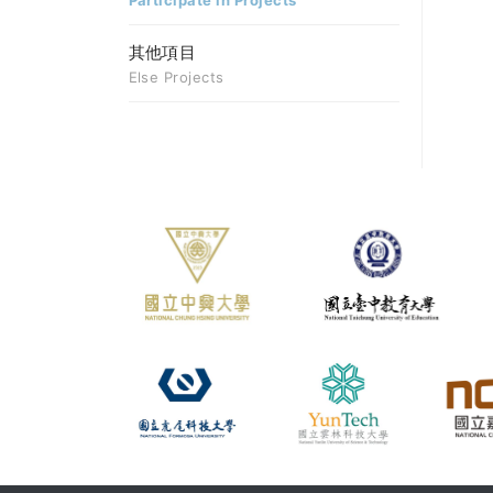
Participate in Projects
其他項目
Else Projects