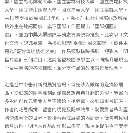
學、國立彰化師範大學、國立雲林科技大學、國立虎尾科技
大學、國立暨南國際大學、國立嘉義大學、國立高雄大學，
共11所學校於民國111年創立。為提升本地生國際觀及增強
境外生在地認同感，旗下國際工作圈提出「國際迴圈計
畫」，並由
中興大學
國際事務處負責統籌推動。此次以「文
化交流、認識臺灣」為核心辦理｢臺灣迴圈文藝獎｣，徵件主
題為｢臺灣傳統藝術之美｣，作品類型橫跨攝影、短影片、明
信片設計三個項目，邀請各盟校國際學生以不同媒介展現出
心目中臺灣的各種樣貌，並分享作品的故事背景及理念。
走進台中市審計新村展覽會場，首先映入眼簾的是攝影展
區，從莊嚴的廟宇雕刻到滿懷念想冉冉升起的天燈，豐富而
多彩的創作元素令人目不暇給。拐個彎，來到短影片展區，
作者的巧思編排、豐富的視覺及配樂效果，將觀賞者帶入臺
灣傳統藝術的世界。緊接著再往展場的內部走，便會看見明
信片展區，明信片作品創作形式多元，現場並提供今年度得