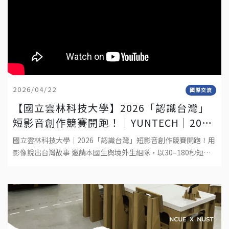
2026/04/22
國際交流
【國立雲林科技大學】2026「認識台灣」
短影音創作競賽開跑！│YUNTECH│2026
“DISCOVER TAIWAN” SHORT VIDEO
國立雲林科技大學｜2026「認識台灣」短影音創作競賽開跑！用
COMPETITION
影像說出台灣故事 邀請本國生與境外生組隊，以30–180秒短影
音呈現你在台灣的生活觀察與文化體驗。作品形式：真人拍攝