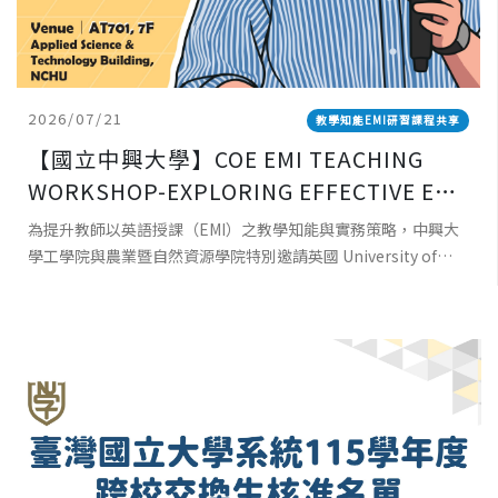
2026/07/21
教學知能EMI研習課程共享
【國立中興大學】COE EMI TEACHING
WORKSHOP-EXPLORING EFFECTIVE EMI
TEACHING: PRINCIPLES, PRACTICES,
為提升教師以英語授課（EMI）之教學知能與實務策略，中興大
AND POSSIBILITIES 工學院EMI教師教學
學工學院與農業暨自然資源學院特別邀請英國 University of
工作坊-探索有效 EMI 教學：理念、實踐與
Southampton資深教師 Dr. Robert Baird 蒞校
可能性