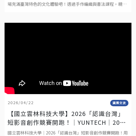
場充滿臺灣特色的文化體驗吧！透過手作編織與書法課程，親手
完成屬於自己的作品，深入感受臺灣傳統文化與工藝之美。不需
要任何基礎，只要帶著好
2026/04/22
國際交流
【國立雲林科技大學】2026「認識台灣」
短影音創作競賽開跑！│YUNTECH│2026
“DISCOVER TAIWAN” SHORT VIDEO
國立雲林科技大學｜2026「認識台灣」短影音創作競賽開跑！用