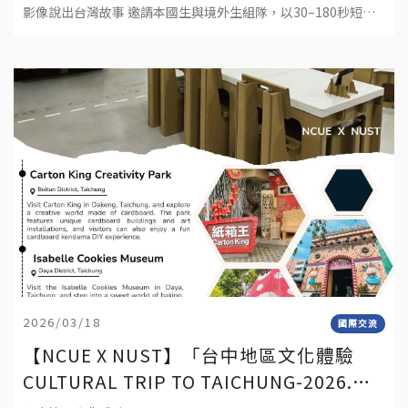
COMPETITION
影像說出台灣故事 邀請本國生與境外生組隊，以30–180秒短影
音呈現你在台灣的生活觀察與文化體驗。作品形式：真人拍攝
2026/03/18
國際交流
【NCUE X NUST】「台中地區文化體驗
CULTURAL TRIP TO TAICHUNG-2026.
APRIL 25TH (SAT.)」