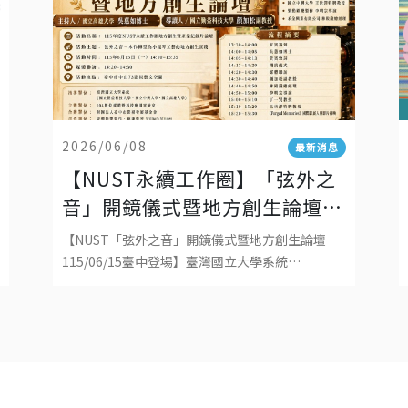
2026/06/08
最新消息
【NUST永續工作圈】「弦外之
音」開鏡儀式暨地方創生論壇
115/06/15將在臺中登場！
【NUST「弦外之音」開鏡儀式暨地方創生論壇
115/06/15臺中登場】臺灣國立大學系統
（NUST）永續工作圈將於115年6月15日（一）
14:00–15:35，假臺中市中山73影視藝文