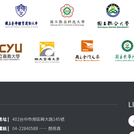
L
 地址 |
402台中市南區興大路145號
 電話 |
04-22840588 —— 顏莞真