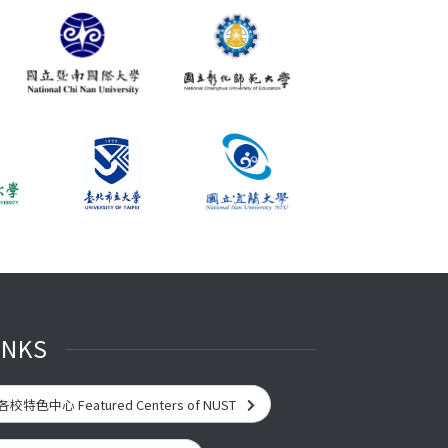
INKS
各校特色中心 Featured Centers of NUST