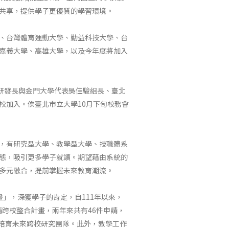
共享，提供學子更優質的學習環境。
、台灣體育運動大學、勤益科技大學、台
嘉義大學、高雄大學，以及今年度將加入
軒研發長與金門大學代表吳佳駿組長、臺北
校加入。俟臺北市立大學10月下旬校務會
，有研究型大學、教學型大學、技職體系
態，吸引更多學子就讀。期望藉由系統的
多元融合，提前掌握未來教育潮流。
」，深獲學子的肯定，自111年以來，
請跨校整合計畫，兩年來共有46件申請，
以培育未來跨校研究團隊。此外，教學工作