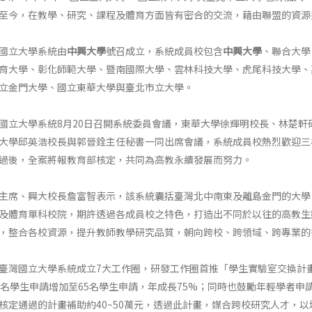
至今，在教學、研究、課程及體育方面皆有密合的交流，藉由聯盟的資源
國立大學系統由
中興大學
號召成立，系統成員校包含
中興大學
、聯合大學
育大學、彰化師範大學、暨南國際大學、雲林科技大學、虎尾科技大學、
立金門大學、國立東華大學與臺北市立大學。
國立大學系統8月20日召開系統委員會議，東華大學徐輝明校長、林楚
大學邱英浩校長與郭晉銓主任秘書一同出席會議，系統成員校熱烈歡迎三
過後，全案將報教育部核定，共同為高教永續發展而努力。
主席、興大校長詹富智表示，該系統囊括臺灣北中南東及離島金門的大學
及體育單科校院，期許透過各成員校之特色，打造出不同於以往的高教生
，整合各校資源，提升教師教學研究品質，朝向跨校、跨領域、跨專業的
臺灣國立大學系統成立7大工作圈，研發工作圈首推「學生實驗室交換計畫
7名學生申請增加至65名學生申請，年成長75%；同時也鼓勵年輕學者申
核定通過的計畫補助約40~50萬元，透過此計畫，媒合跨校研究人才，