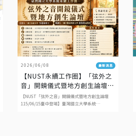
2026/06/08
最新消息
【NUST永續工作圈】「弦外之
音」開鏡儀式暨地方創生論壇
115/06/15將在臺中登場！
【NUST「弦外之音」開鏡儀式暨地方創生論壇
115/06/15臺中登場】臺灣國立大學系統
（NUST）永續工作圈將於115年6月15日（一）
14:00–15:35，假臺中市中山73影視藝文